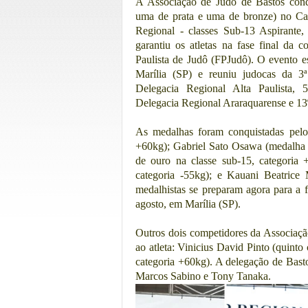
A Associação de Judô de Bastos conqu
uma de prata e uma de bronze) no Cam
Regional - classes Sub-13 Aspirante,
garantiu os atletas na fase final da 
Paulista de Judô (FPJudô). O evento e
Marília (SP) e reuniu judocas da 3ª
Delegacia Regional Alta Paulista, 
Delegacia Regional Araraquarense e 13
As medalhas foram conquistadas pelos
+60kg); Gabriel Sato Osawa (medalha d
de ouro na classe sub-15, categoria
categoria -55kg); e Kauani Beatrice
medalhistas se preparam agora para a 
agosto, em Marília (SP).
Outros dois competidores da Associaçã
ao atleta: Vinicius David Pinto (quint
categoria +60kg). A delegação de Basto
Marcos Sabino e Tony Tanaka.