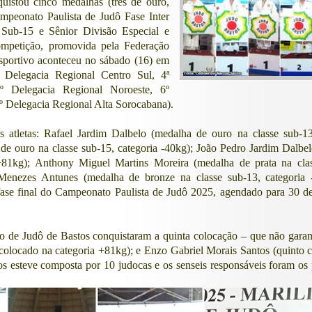
istou cinco medalhas (três de ouro,
peonato Paulista de Judô Fase Inter
 Sub-15 e Sênior Divisão Especial e
competição, promovida pela Federação
sportivo aconteceu no sábado (16) em
 Delegacia Regional Centro Sul, 4ª
5º Delegacia Regional Noroeste, 6º
º Delegacia Regional Alta Sorocabana).
 atletas: Rafael Jardim Dalbelo (medalha de ouro na classe sub-13
e ouro na classe sub-15, categoria -40kg); João Pedro Jardim Dalbe
 +81kg); Anthony Miguel Martins Moreira (medalha de prata na cla
 Menezes Antunes (medalha de bronze na classe sub-13, categoria 
fase final do Campeonato Paulista de Judô 2025, agendado para 30 d
o de Judô de Bastos conquistaram a quinta colocação – que não gara
o colocado na categoria +81kg); e Enzo Gabriel Morais Santos (quinto 
s esteve composta por 10 judocas e os senseis responsáveis foram os 