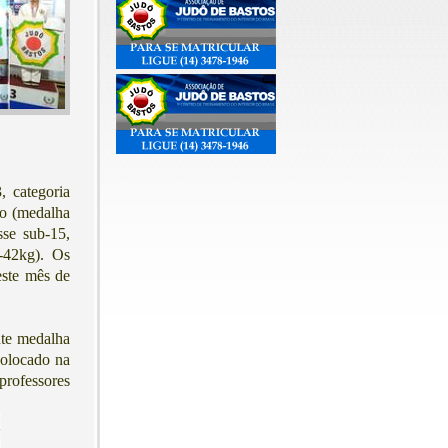
, categoria
lo (medalha
sse sub-15,
-42kg). Os
este mês de
nte medalha
colocado na
professores