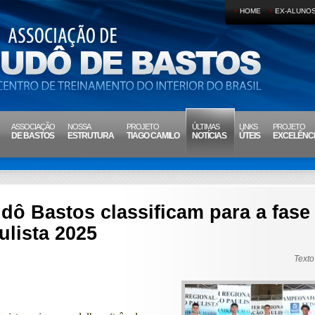
HOME
EX-ALUNO
ASSOCIAÇÃO
NOSSA
PROJETO
ÚLTIMAS
LINKS
PROJETO
DE BASTOS
ESTRUTURA
TIAGO CAMILO
NOTÍCIAS
ÚTEIS
EXCELÊNC
dô Bastos classificam para a fase 
lista 2025
Texto